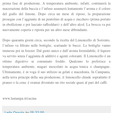
prima fase di produzione. A temperatura ambiente, infatti, continuerà la
macerazione della buccia e l’infuso assumerà lentamente l’aroma e il colore
del giallo del limone. Dopo circa un mese di riposo, la preparazione
prosegue con l’aggiunta di un pentolino di acqua e zucchero (prima portato
in ebollizione e poi lasciato raffreddare) e dell’altro alcol. La brocca va poi
nuovamente coperta e riposta per un altro mese abbondante.
Dopo quaranta giorni circa, secondo la ricetta del Limoncello di Sorrento,
l’infuso va filtrato nelle bottiglie, scartando le bucce. Le bottiglie vanno
immesse poi in freezer. Dal gusto unico e dall’aroma formidabile, il liquore
va servito senza l’aggiunta di additivi e agenti coloranti. Il Limoncello è un
ottimo digestivo se consumato freddo. Qualcuno lo preferisce a
temperatura ambiente, magari mescolato in acqua tonica o champagne.
Ultimamente, è in voga il suo utilizzo su gelati e macedonia. In Campania,
nella terra principe della sua produzione, il limoncello chiude soprattutto il
pranzo o la cena: è oramai diventato un rito sociale quasi al pari del caffè.
www.lastampa.it/cucina
Leila Ossola
às
05:32:00