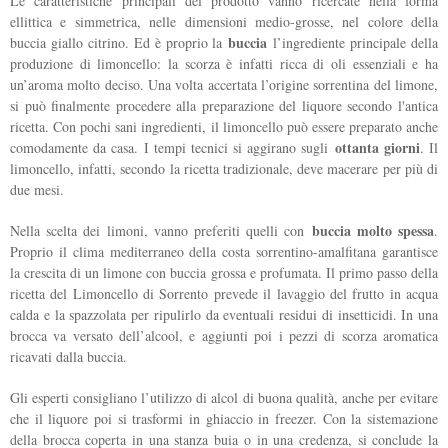
Le caratteristiche principali del prodotto vanno ricercate nella forma
ellittica e simmetrica, nelle dimensioni medio-grosse, nel colore della
buccia
buccia giallo citrino. Ed è proprio la
l’ingrediente principale della
produzione di limoncello: la scorza è infatti ricca di oli essenziali e ha
un’aroma molto deciso. Una volta accertata l’origine sorrentina del limone,
si può finalmente procedere alla preparazione del liquore secondo l'antica
ricetta. Con pochi sani ingredienti, il limoncello può essere preparato anche
ottanta giorni
comodamente da casa. I tempi tecnici si aggirano sugli
. Il
limoncello, infatti, secondo la ricetta tradizionale, deve macerare per più di
due mesi.
buccia molto spessa
Nella scelta dei limoni, vanno preferiti quelli con
.
Proprio il clima mediterraneo della costa sorrentino-amalfitana garantisce
la crescita di un limone con buccia grossa e profumata. Il primo passo della
ricetta del Limoncello di Sorrento prevede il lavaggio del frutto in acqua
calda e la spazzolata per ripulirlo da eventuali residui di insetticidi. In una
brocca va versato dell’alcool, e aggiunti poi i pezzi di scorza aromatica
ricavati dalla buccia.
Gli esperti consigliano l’utilizzo di alcol di buona qualità, anche per evitare
che il liquore poi si trasformi in ghiaccio in freezer. Con la sistemazione
della brocca coperta in una stanza buia o in una credenza, si conclude la