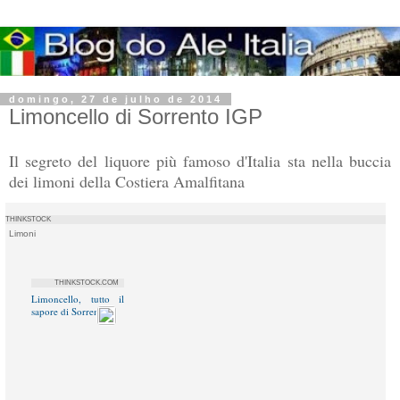
domingo, 27 de julho de 2014
Limoncello di Sorrento IGP
Il segreto del liquore più famoso d'Italia sta nella buccia
dei limoni della Costiera Amalfitana
ARIANNA
THINKSTOCK
CURCIO
Limoni
(NEXTA)
THINKSTOCK.COM
Limoncello, tutto il
sapore di Sorrento